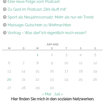
Eine neue Folge vom Podcast
Zu Gast im Podcast „Dirk läuft mit“
Sport als Neujahrsvorsatz: Mehr als nur ein Trend
Massage-Gutschein zu Weihnachten
Vortrag – Was darf ich eigentlich noch essen?
Juni 2022
M
D
M
D
F
S
S
1
2
3
4
5
6
7
8
9
10
11
12
13
14
15
16
17
18
19
20
21
22
23
24
25
26
27
28
29
30
« Mai
Juli »
Hier finden Sie mich in den sozialen Netzwerken.