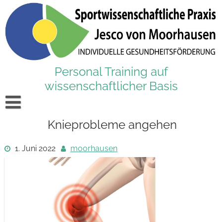
Skip
to
content
Personal Training auf
wissenschaftlicher Basis
Startseite
Knieprobleme angehen
Aktuelles
1. Juni 2022
moorhausen
Training
Ernährung
Angebote
Massage