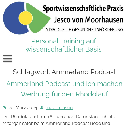
Skip
to
content
Personal Training auf
wissenschaftlicher Basis
Startseite
Schlagwort:
Ammerland Podcast
Aktuelles
Ammerland Podcast und ich machen
Training
Werbung für den Rhodolauf
Ernährung
20. März 2024
moorhausen
Angebote
Der Rhodolauf ist am 16. Juni 2024. Dafür stand ich als
Mitorganisator beim Ammerland Podcast Rede und
Massage