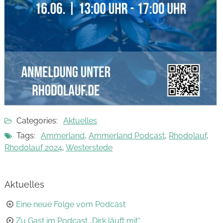
Categories:
Aktuelles
Tags:
Ammerland
,
Ammerland Podcast
,
Rhodolauf
,
Rhodolauf 2024
,
Westerstede
Aktuelles
Eine neue Folge vom Podcast
Zu Gast im Podcast „Dirk läuft mit“