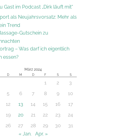
u Gast im Podcast „Dirk läuft mit“
port als Neujahrsvorsatz: Mehr als
ein Trend
assage-Gutschein zu
hnachten
ortrag – Was darf ich eigentlich
h essen?
März 2024
D
M
D
F
S
S
1
2
3
5
6
7
8
9
10
12
13
14
15
16
17
19
20
21
22
23
24
26
27
28
29
30
31
« Jan.
Apr. »