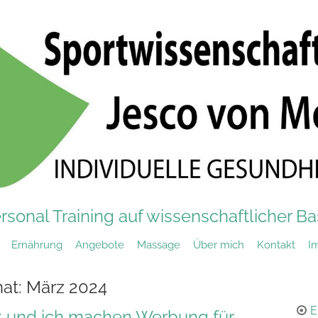
rsonal Training auf wissenschaftlicher Ba
Ernährung
Angebote
Massage
Über mich
Kontakt
I
at:
März 2024
E
 und ich machen Werbung für