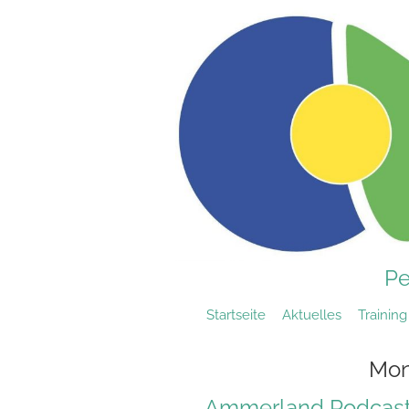
Skip
to
content
Pe
Startseite
Aktuelles
Training
Mon
Ammerland Podcast