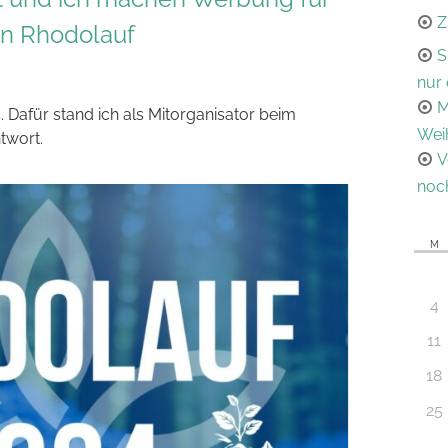
Z
n Rhodolauf
S
nur 
M
. Dafür stand ich als Mitorganisator beim
Wei
twort.
V
noc
M
4
11
18
25