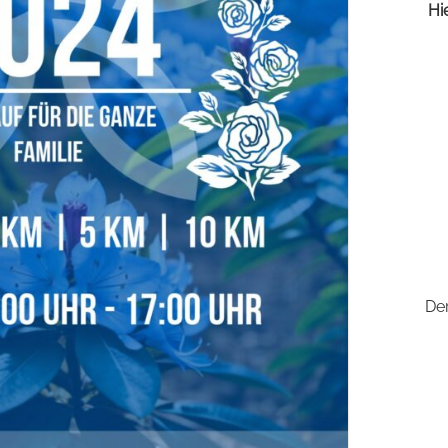
Hi
De